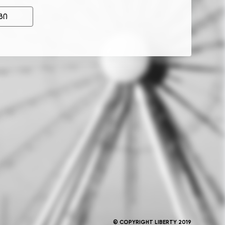
გი
© COPYRIGHT LIBERTY 2019